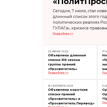
«ПолитПрос
Сегодня, 7 июля, стал из
длинный список этого год
политических реалиях Ро
ГУЛАГа», кризисе правовых
Подробнее >>
25 ИЮНЯ 2026
17 
Oбъявлены длинные
Но
списки XIX сезона
«П
группы премий
за
«Просветитель»
ма
Подробнее >>
По
18 СЕНТЯБРЯ 2025
5 А
Объявлены короткие
Ср
списки премий
Ор
«Просветитель» и
"П
По
«Просветитель.Перевод»