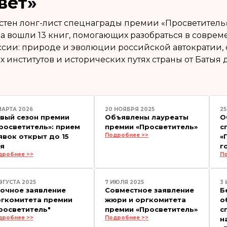
вет»
вестен лонг-лист спецнаграды премии «Просветитель
а вошли 13 книг, помогающих разобраться в совре
ссии: природе и эволюции российской автократии
 институтов и исторических путях страны от Батыя д
МАРТА 2026
20 НОЯБРЯ 2025
25
вый сезон премии
Объявлены лауреаты
О
росветитель»: прием
премии «Просветитель»
с
Подробнее >>
явок открыт до 15
«
я
г
дробнее >>
П
ВГУСТА 2025
7 ИЮЛЯ 2025
3 
очное заявление
Совместное заявление
Б
гкомитета премии
жюри и оргкомитета
о
росветитель"
премии «Просветитель»
с
дробнее >>
Подробнее >>
н