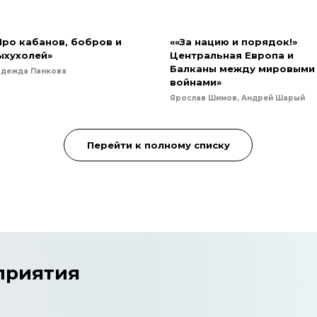
Про кабанов, бобров и
««За нацию и порядок!»
ыхухолей»
Центральная Европа и
Балканы между мировыми
адежда Панкова
войнами»
Ярослав Шимов, Андрей Шарый
Перейти к полному списку
приятия