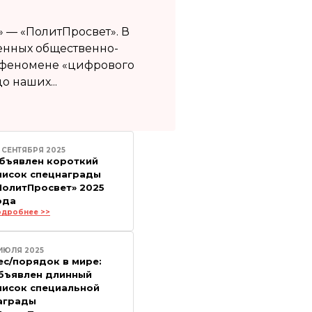
» — «ПолитПросвет». В
менных общественно-
, феномене «цифрового
о наших...
 СЕНТЯБРЯ 2025
бъявлен короткий
писок спецнаграды
ПолитПросвет» 2025
ода
одробнее >>
ИЮЛЯ 2025
ес/порядок в мире:
бъявлен длинный
писок специальной
аграды