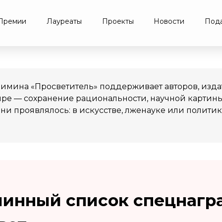
Премии
Лауреаты
Проекты
Новости
Пода
мина «Просветитель» поддерживает авторов, издат
ире — сохранение рациональности, научной картин
ни проявлялось: в искусстве, лженауке или политик
линный список спецнагр