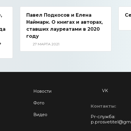
,
Павел Подкосов и Елена
Се
Наймарк. О книгах и авторах,
да
ставших лауреатами в 2020
году
»
27 МАРТА 2021
VK
Новости
Фото
Контакты:
Видео
Pr-служба:
p.prosvetitel@gm