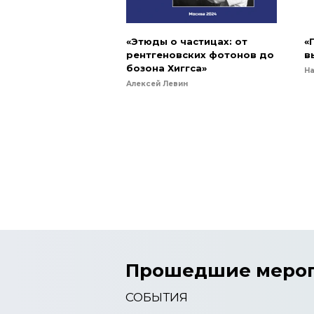
«Этюды о частицах: от
«
рентгеновских фотонов до
в
бозона Хиггса»
Н
Алексей Левин
Прошедшие меро
СОБЫТИЯ