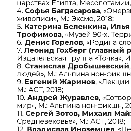
царствах Египта, Месопотамии, 
4.
Софья Багдасарова
, «Омер
живописи», М.: Эксмо, 2018;
5.
Катерина Беленкина, Илья 
Трофимова
, «Музей 90-х. Терр
6.
Денис Горелов
, «Родина сл
7.
Леонид Гохберг (главный 
Издательская группа «Точка», 
8.
Станислав Дробышевский
людей», М.: Альпина нон-фикшн,
9.
Евгений Жаринов
, «Лекции
М.: АСТ, 2018;
10.
Андрей Журавлев
, «Сотво
мир», М.: Альпина нон-фикшн, 2
11.
Сергей Зотов, Михаил Май
Средневековье», М.: АСТ, 2018;
12.
Владислав Иноземцев
, «Н