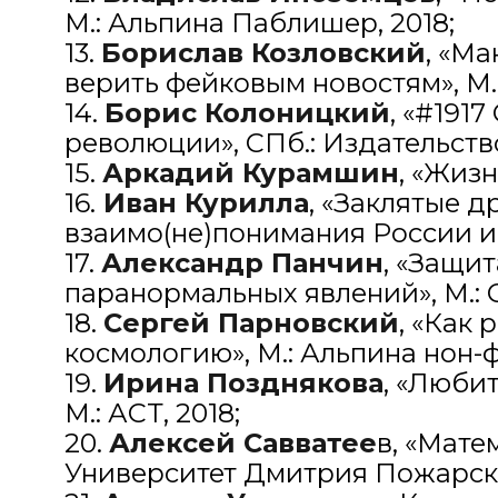
М.: Альпина Паблишер, 2018;
13.
Борислав Козловский
, «М
верить фейковым новостям», М.
14.
Борис Колоницкий
, «#191
революции», СПб.: Издательств
15.
Аркадий Курамшин
, «Жизн
16.
Иван Курилла
, «Заклятые д
взаимо(не)понимания России и 
17.
Александр Панчин
, «Защи
паранормальных явлений», М.: C
18.
Сергей Парновский
, «Как
космологию», М.: Альпина нон-ф
19.
Ирина Позднякова
, «Люби
М.: АСТ, 2018;
20.
Алексей Савватее
в, «Мате
Университет Дмитрия Пожарск