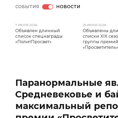
СОБЫТИЯ
НОВОСТИ
7 ИЮЛЯ 2026
25 ИЮНЯ 2026
Объявлен длинный
Oбъявлены дл
список спецнаграды
списки XIX сез
«ПолитПросвет»
группы преми
«Просветитель
Паранормальные яв
Средневековье и бай
максимальный репос
премии «Просветите