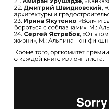
21.
Амиран Урушадзе
, «Кавказ
22.
Дмитрий Швидковский
, 
архитектуры и градостроительств
23.
Ирина Якутенко
, «Воля и 
бороться с соблазнами», М.: Ал
24.
Сергей Ястребов
, «От ато
жизни», М.: Альпина нон-фикшн,
Кроме того, оргкомитет преми
о каждой книге из лонг-листа.