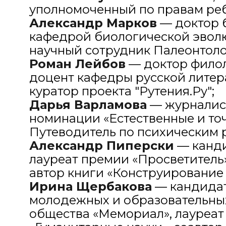
уполномоченный по правам реб
Александр Марков
— доктор б
кафедрой биологической эвол
научный сотрудник Палеонтоло
Роман Лейбов
— доктор филол
доцент кафедры русской литера
куратор проекта "Рутения.Ру";
Дарья Варламова
— журналист
номинации «Естественные и точ
Путеводитель по психическим 
Александр Пиперски
— канди
лауреат премии «Просветитель»
автор книги «Конструирование 
Ирина Щербакова
— кандидат
молодежных и образовательны
общества «Мемориал», лауреат