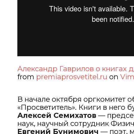
Александр Гаврилов о книгах д
from
premiaprosvetitel.ru
on
Vi
В начале октября оргкомитет 
«Просветитель». Книги в него 
Алексей Семихатов
— предсе
наук, научный сотрудник Физич
Евгений Бунимович
— поэт, 