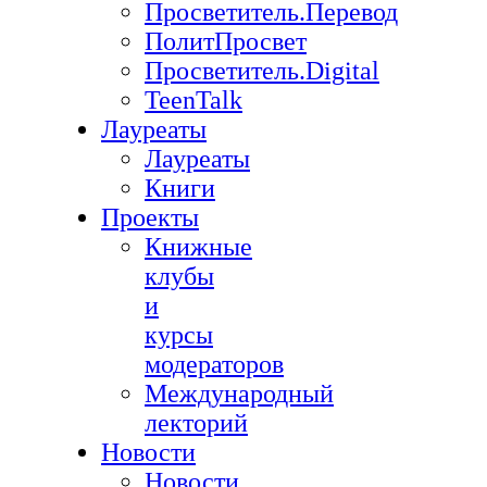
Просветитель.Перевод
ПолитПросвет
Просветитель.Digital
TeenTalk
Лауреаты
Лауреаты
Книги
Проекты
Книжные
клубы
и
курсы
модераторов
Международный
лекторий
Новости
Новости