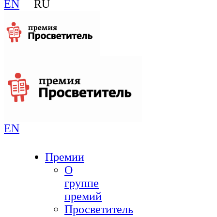
EN
RU
EN
Премии
О
группе
премий
Просветитель