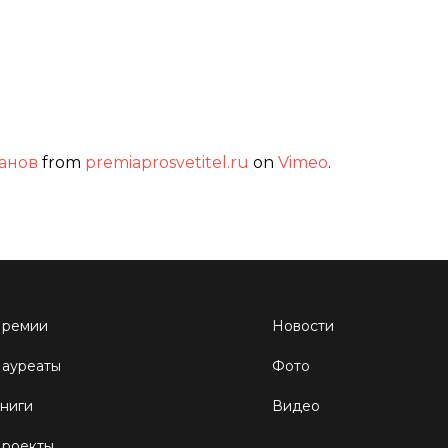
анов
from
premiaprosvetitel.ru
on
Vimeo
.
ремии
Новости
ауреаты
Фото
ниги
Видео
роекты