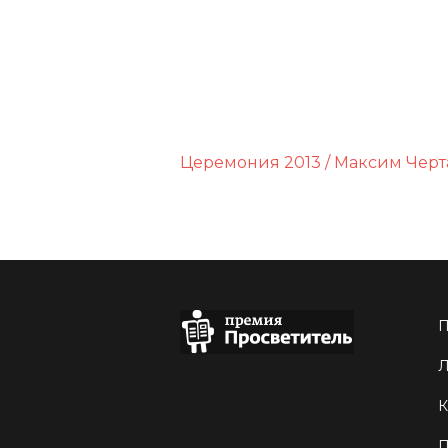
Церемония 2013 / Максим Черт
П
Л
К
П