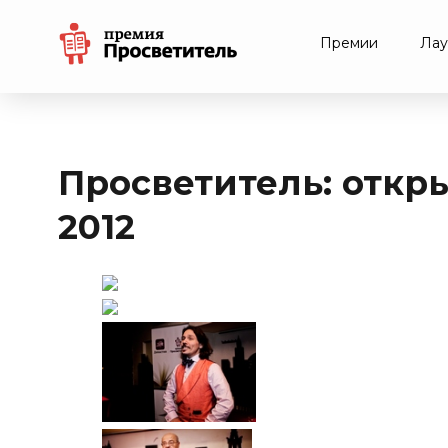
Премии
Лау
Просветитель: откр
2012