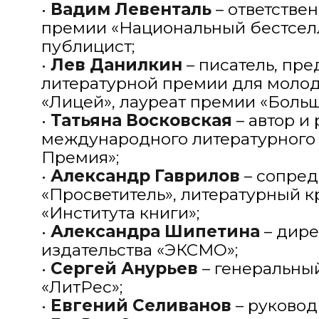
•
Вадим Левенталь
– ответстве
премии «Национальный бестселл
публицист;
•
Лев Данилкин
– писатель, пр
литературной премии для моло
«Лицей», лауреат премии «Больш
•
Татьяна Восковская
– автор и
международного литературного 
Премия»;
•
Александр Гаврилов
– сопред
«Просветитель», литературный кр
«Института книги»;
•
Александра Шипетина
– дире
издательства «ЭКСМО»;
•
Сергей Анурьев
– генеральны
«ЛитРес»;
•
Евгений Селиванов
– руковод