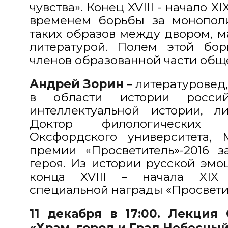
чувства». Конец XVIII - начало X
временем борьбы за монопол
таких образов между двором, 
литературой. Полем этой бо
членов образованной части обще
Андрей Зорин
– литературовед,
в области истории росси
интеллектуальной истории, ли
Доктор филологических 
Оксфордского университета,
премии «Просветитель»-2016 з
героя. Из истории русской эмо
конца XVIII – начала XIX 
специальной награды «Просвети
11 декабря в 17:00. Лекция
«Храм, город и Град Небесны